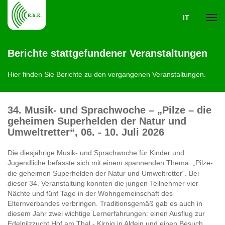
IT
Navi
Berichte stattgefundener Veranstaltungen
ein-
Hier finden Sie Berichte zu den vergangenen Veranstaltungen.
34. Musik- und Sprachwoche – „Pilze – die
geheimen Superhelden der Natur und
Umweltretter“, 06. - 10. Juli 2026
Die diesjährige Musik- und Sprachwoche für Kinder und
Jugendliche befasste sich mit einem spannenden Thema: „Pilze-
die geheimen Superhelden der Natur und Umweltretter“. Bei
dieser 34. Veranstaltung konnten die jungen Teilnehmer vier
Nächte und fünf Tage in der Wohngemeinschaft des
Elternverbandes verbringen. Traditionsgemäß gab es auch in
diesem Jahr zwei wichtige Lernerfahrungen: einen Ausflug zur
Edelpilzzucht Hof am Thal - Kirnig in Aldein und einen Besuch