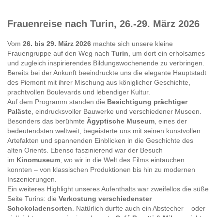
Frauenreise nach Turin, 26.-29. März 2026
Vom
26. bis 29. März 2026
machte sich unsere kleine
Frauengruppe auf den Weg nach
Turin
, um dort ein erholsames
und zugleich inspirierendes Bildungswochenende zu verbringen.
Bereits bei der Ankunft beeindruckte uns die elegante Hauptstadt
des Piemont mit ihrer Mischung aus königlicher Geschichte,
prachtvollen Boulevards und lebendiger Kultur.
Auf dem Programm standen die
Besichtigung prächtiger
Paläste
, eindrucksvoller Bauwerke und verschiedener Museen.
Besonders das berühmte
Ägyptische Museum
, eines der
bedeutendsten weltweit, begeisterte uns mit seinen kunstvollen
Artefakten und spannenden Einblicken in die Geschichte des
alten Orients. Ebenso faszinierend war der Besuch
im
Kinomuseum
, wo wir in die Welt des Films eintauchen
konnten – von klassischen Produktionen bis hin zu modernen
Inszenierungen.
Ein weiteres Highlight unseres Aufenthalts war zweifellos die süße
Seite Turins: die
Verkostung verschiedenster
Schokoladensorten
. Natürlich durfte auch ein Abstecher – oder