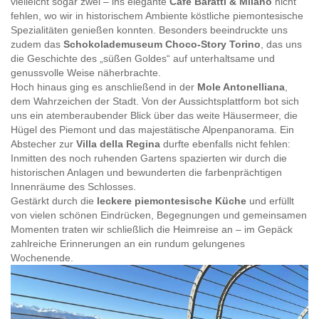
vielleicht sogar zwei – ins elegante
Café Baratti & Milano
nicht
fehlen, wo wir in historischem Ambiente köstliche piemontesische
Spezialitäten genießen konnten. Besonders beeindruckte uns
zudem das
Schokolademuseum Choco-Story Torino
, das uns
die Geschichte des „süßen Goldes“ auf unterhaltsame und
genussvolle Weise näherbrachte.
Hoch hinaus ging es anschließend in der
Mole Antonelliana
,
dem Wahrzeichen der Stadt. Von der Aussichtsplattform bot sich
uns ein atemberaubender Blick über das weite Häusermeer, die
Hügel des Piemont und das majestätische Alpenpanorama. Ein
Abstecher zur
Villa della Regina
durfte ebenfalls nicht fehlen:
Inmitten des noch ruhenden Gartens spazierten wir durch die
historischen Anlagen und bewunderten die farbenprächtigen
Innenräume des Schlosses.
Gestärkt durch die
leckere piemontesische Küche
und erfüllt
von vielen schönen Eindrücken, Begegnungen und gemeinsamen
Momenten traten wir schließlich die Heimreise an – im Gepäck
zahlreiche Erinnerungen an ein rundum gelungenes
Wochenende.