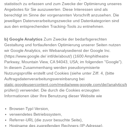
statistisch zu erfassen und zum Zwecke der Optimierung unseres
Angebotes für Sie auszuwerten. Diese Interessen sind als
berechtigt im Sinne der vorgenannten Vorschrift anzusehen. Die
jeweiligen Datenverarbeitungszwecke und Datenkategorien sind
aus den entsprechenden Tracking-Tools zu entnehmen.
b) Google Analytics
Zum Zwecke der bedarfsgerechten
Gestaltung und fortlaufenden Optimierung unserer Seiten nutzen
wir Google Analytics, ein Webanalysedienst der Google Inc.
(https://www.google.de/ intl/de/about/) (1600 Amphitheatre
Parkway, Mountain View, CA 94043, USA; im folgenden "Google").
In diesem Zusammenhang werden pseudonymisierte
Nutzungsprofile erstellt und Cookies (siehe unter Ziff. 4, (bitte
Auftragsdatenverarbeitungsvereinbarung bei
static.googleusercontent.com/media/www.google.com/de//analytics/
prüfen)) verwendet. Die durch die Cookies erzeugten
Informationen über Ihre Benutzung dieser Website wie
Browser-Typ/-Version,
verwendetes Betriebssystem,
Referrer-URL (die zuvor besuchte Seite),
Hostname des zugreifenden Rechners (IP-Adresse),