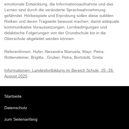
emotionale Entwicklung, die Informationsaufnahme und das
Lernen sind durch die veränderte Sprachwahrnehmung
gefährdet. Hörbeispiele und Erprobung sollen diese subtilen
Risiken und deren Tragweite bewusst machen, damit adäquate
kommunikative Voraussetzungen, Lernbedingungen und
didaktische Folgerungen von der Grundschule bis in die
Oberschule abgeleitet werden können.
ReferentInnen: Hofer, Alexandra Manuela; Mayr, Petra;
Rottensteiner, Brigitta ; Gruber, Petra; Bortolotti, Greta
Informationen: Landesfortbildung im Bereich Schule, 25.-26.
August 2025
Startseite
Datenschutz
zum Seitenanfang