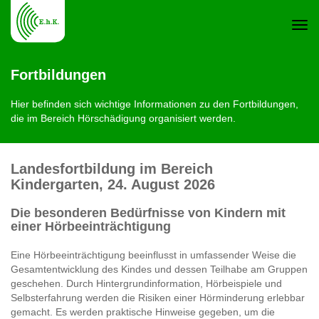
Navi
Fortbildungen
ein-
Hier befinden sich wichtige Informationen zu den Fortbildungen,
die im Bereich Hörschädigung organisiert werden.
Landesfortbildung im Bereich
Kindergarten, 24. August 2026
Die besonderen Bedürfnisse von Kindern mit
einer Hörbeeinträchtigung
Eine Hörbeeinträchtigung beeinflusst in umfassender Weise die
Gesamtentwicklung des Kindes und dessen Teilhabe am Gruppen
geschehen. Durch Hintergrundinformation, Hörbeispiele und
Selbsterfahrung werden die Risiken einer Hörminderung erlebbar
gemacht. Es werden praktische Hinweise gegeben, um die