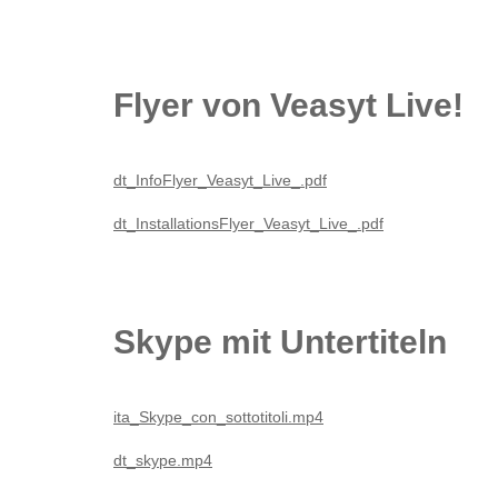
Flyer von Veasyt Live!
dt_InfoFlyer_Veasyt_Live_.pdf
dt_InstallationsFlyer_Veasyt_Live_.pdf
Skype mit Untertiteln
ita_Skype_con_sottotitoli.mp4
dt_skype.mp4