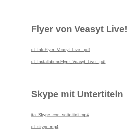
Flyer von Veasyt Live!
dt_InfoFlyer_Veasyt_Live_.pdf
dt_InstallationsFlyer_Veasyt_Live_.pdf
Skype mit Untertiteln
ita_Skype_con_sottotitoli.mp4
dt_skype.mp4