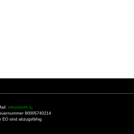
ail:
info(at)ehk.it
,
 Steuernummer 80005740214
r EO sind abzugsfähig.