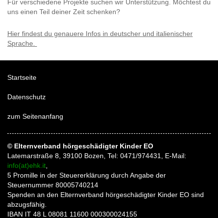
Für verschiedene Projekte suchen wir Unterstützung. Möchtest du
uns einen Teil deiner Zeit schenken?
Hier findest du genauere Infos in deutscher und italienischer
Sprache.
Startseite
Datenschutz
zum Seitenanfang
© Elternverband hörgeschädigter Kinder EO
Latemarstraße 8, 39100 Bozen, Tel: 0471/974431, E-Mail:
info(at)ehk.it
,
5 Promille in der Steuererklärung durch Angabe der
Steuernummer 80005740214
Spenden an den Elternverband hörgeschädigter Kinder EO sind
abzugsfähig.
IBAN IT 48 L 08081 11600 000300024155