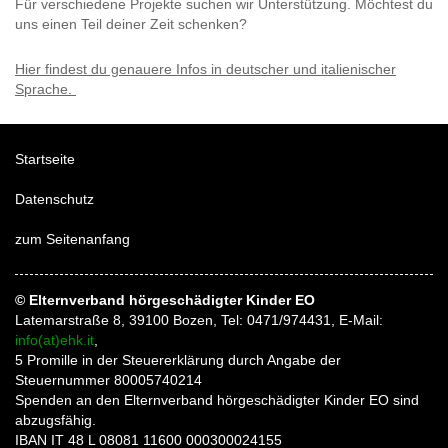
Für verschiedene Projekte suchen wir Unterstützung. Möchtest du
uns einen Teil deiner Zeit schenken?
Hier findest du genauere Infos in deutscher und italienischer
Sprache.
Startseite
Datenschutz
zum Seitenanfang
© Elternverband hörgeschädigter Kinder EO
Latemarstraße 8, 39100 Bozen, Tel: 0471/974431, E-Mail:
info(at)ehk.it
,
5 Promille in der Steuererklärung durch Angabe der
Steuernummer 80005740214
Spenden an den Elternverband hörgeschädigter Kinder EO sind
abzugsfähig.
IBAN IT 48 L 08081 11600 000300024155