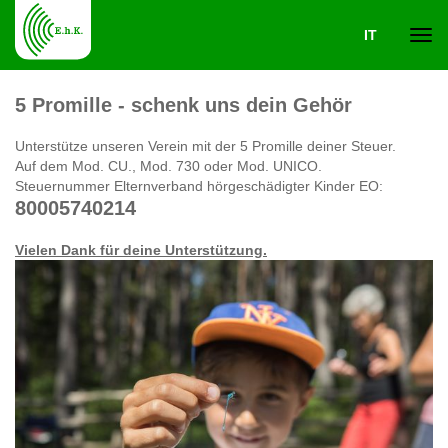
IT
Navi
5 Promille - schenk uns dein Gehör
ein-
Unterstütze unseren Verein mit der 5 Promille deiner Steuer.
Auf dem Mod. CU., Mod. 730 oder Mod. UNICO.
Steuernummer Elternverband hörgeschädigter Kinder EO:
80005740214
Vielen Dank für deine Unterstützung.