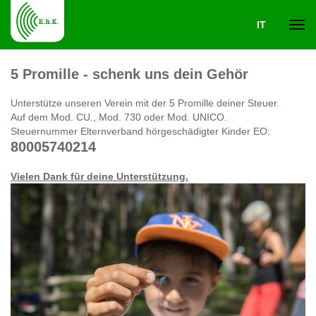
IT
Navi
5 Promille - schenk uns dein Gehör
ein-
Unterstütze unseren Verein mit der 5 Promille deiner Steuer.
Auf dem Mod. CU., Mod. 730 oder Mod. UNICO.
Steuernummer Elternverband hörgeschädigter Kinder EO:
80005740214
Vielen Dank für deine Unterstützung.