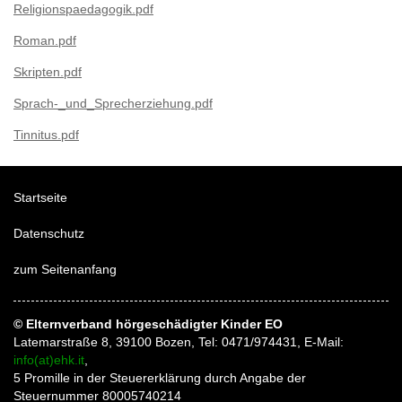
Religionspaedagogik.pdf
Roman.pdf
Skripten.pdf
Sprach-_und_Sprecherziehung.pdf
Tinnitus.pdf
Startseite
Datenschutz
zum Seitenanfang
© Elternverband hörgeschädigter Kinder EO
Latemarstraße 8, 39100 Bozen, Tel: 0471/974431, E-Mail:
info(at)ehk.it
,
5 Promille in der Steuererklärung durch Angabe der
Steuernummer 80005740214