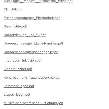
Audiologie__Medizin__technische_Hilfen.pdf
CD_DVD.pdf
Erziehungsratgeber_Elternarbeit.pdf
Geschichte.pdf
Hoererziehung_und_CI.pdf
Hoergeschaedigte_Eltern-Familien.pdf
Hoergeschaedigtenpaedagogik.pdf
Integration_Inklusion.pdf
Kinderbuecher.pdf
Kongress-_und_Tagungsberichte.pdf
Lernstoerungen.pdf
Lippen_lesen.pdf
Musikalisch-rythmische_Erziehung.pdf