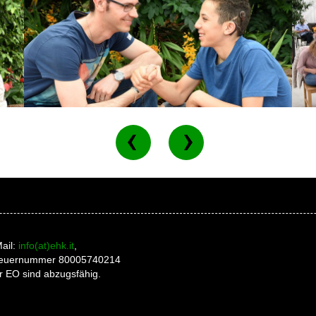
ail:
info(at)ehk.it
,
 Steuernummer 80005740214
r EO sind abzugsfähig.