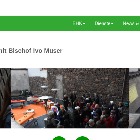
EHK
Dienste
News & 
it Bischof Ivo Muser