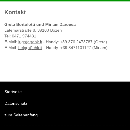
Kontakt
Greta Bortolotti und Miriam Darocca
Latemarstraße 8, 39100 Bozen
Tel: 0471 974431 ,
E-Mail:
jugs(at)ehk.it
- Handy: +39 376 2473787 (Greta)
E-Mail:
help(at)ehk.it
- Handy: +39 3471101127 (Miriam)
Startseite
Datenschutz
zum Seitenanfang