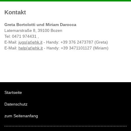
Kontakt
Greta Bortolotti und Miriam Darocca
Latemarstraße 8, 39100 Bozen
Tel: 0471 974431 ,
E-Mail:
jugs(at)ehk.it
- Handy: +39 376 2473787 (Greta)
E-Mail:
help(at)ehk.it
- Handy: +39 3471101127 (Miriam)
Startseite
Datenschutz
zum Seitenanfang