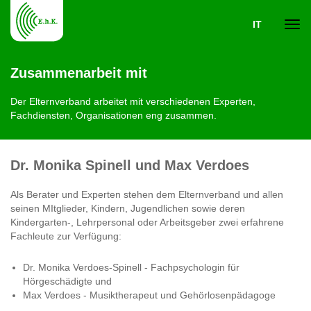
IT
Navi
Zusammenarbeit mit
ein-
Der Elternverband arbeitet mit verschiedenen Experten,
Fachdiensten, Organisationen eng zusammen.
Dr. Monika Spinell und Max Verdoes
Als Berater und Experten stehen dem Elternverband und allen
seinen MItglieder, Kindern, Jugendlichen sowie deren
Kindergarten-, Lehrpersonal oder Arbeitsgeber zwei erfahrene
Fachleute zur Verfügung:
Dr. Monika Verdoes-Spinell - Fachpsychologin für
Hörgeschädigte und
Max Verdoes - Musiktherapeut und Gehörlosenpädagoge