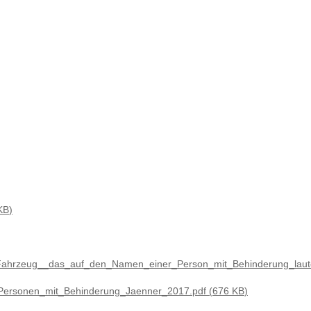
KB
n_Fahrzeug__das_auf_den_Namen_einer_Person_mit_Behinderung_laut
_Personen_mit_Behinderung_Jaenner_2017.pdf
676 KB