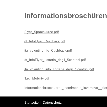
Informationsbroschüren
Flyer_Sprachkurse.pdf
dt_InfoFlyer_Cashback.pdf
ita_volontinoInfo_Cashback.pdf
dt_InfoFlyer_Lotteria_degli_Scontrini.pdf
ita_volantino_info_Lotteria_degli_Scontrini.pdf
Taxi_Mobility.pdf
Informationsbroschuere-_Inserimento_lavorativo__disa
Startseite
Datenschutz