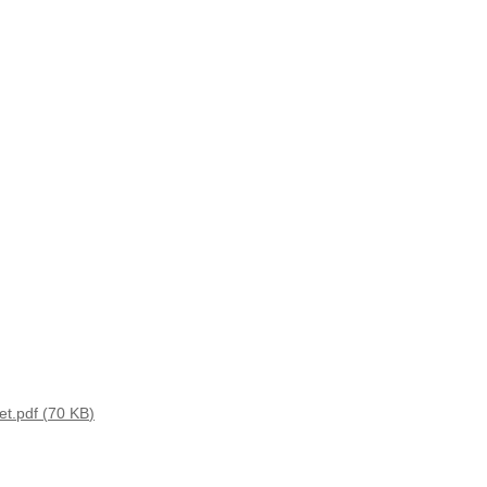
et.pdf
70 KB