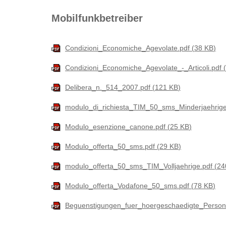
Mobilfunkbetreiber
Condizioni_Economiche_Agevolate.pdf
38 KB
Condizioni_Economiche_Agevolate_-_Articoli.pdf
Delibera_n._514_2007.pdf
121 KB
modulo_di_richiesta_TIM_50_sms_Minderjaehrig
Modulo_esenzione_canone.pdf
25 KB
Modulo_offerta_50_sms.pdf
29 KB
modulo_offerta_50_sms_TIM_Volljaehrige.pdf
24
Modulo_offerta_Vodafone_50_sms.pdf
78 KB
Beguenstigungen_fuer_hoergeschaedigte_Persone