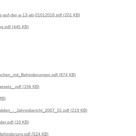
ng-auf-der-a-13-ab-01012018.pdf
201 KB
ng.pdf
445 KB
schen_mit_Behinderungen.pdf
874 KB
gesetz_.pdf
156 KB
MB
validen_-_Jahresbericht_2007_01.pdf
219 KB
der.pdf
10 KB
Behinderung.pdf
524 KB