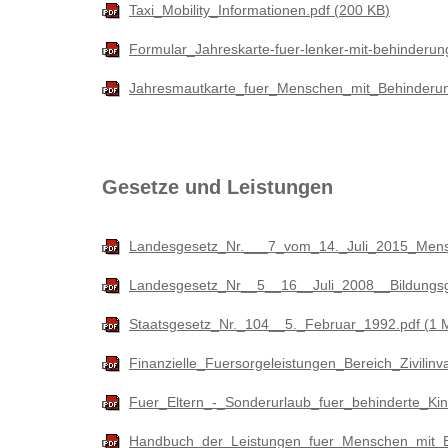
Taxi_Mobility_Informationen.pdf
200 KB
Formular_Jahreskarte-fuer-lenker-mit-behinderu
Jahresmautkarte_fuer_Menschen_mit_Behinderu
Gesetze und Leistungen
Landesgesetz_Nr.___7_vom_14._Juli_2015_Men
Landesgesetz_Nr__5__16__Juli_2008__Bildungs
Staatsgesetz_Nr._104__5._Februar_1992.pdf
1 
Finanzielle_Fuersorgeleistungen_Bereich_Zivilin
Fuer_Eltern_-_Sonderurlaub_fuer_behinderte_Kin
Handbuch_der_Leistungen_fuer_Menschen_mit_